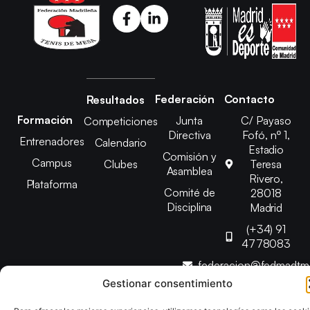
Federación
Contacto
Resultados
Formación
Junta
C/ Payaso
Competiciones
Directiva
Fofó, nº 1,
Entrenadores
Calendario
Estadio
Comisión y
Campus
Clubes
Teresa
Asamblea
Rivero,
Plataforma
Comité de
28018
Disciplina
Madrid
(+34) 91
4778083
federacion@fedmadt
Gestionar consentimiento
Copyright © 2025 Federación Madrileña de Tenis de Mesa |