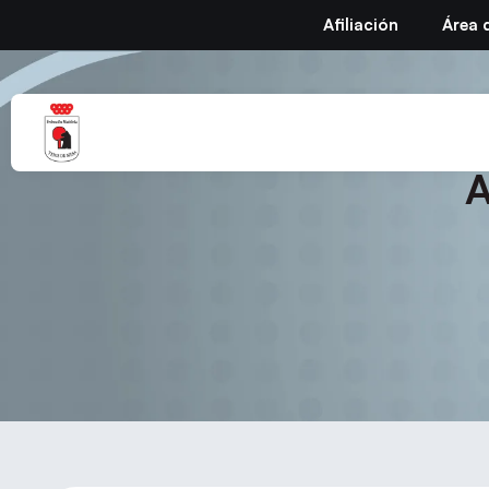
Afiliación
Área 
Circular nº45 
A