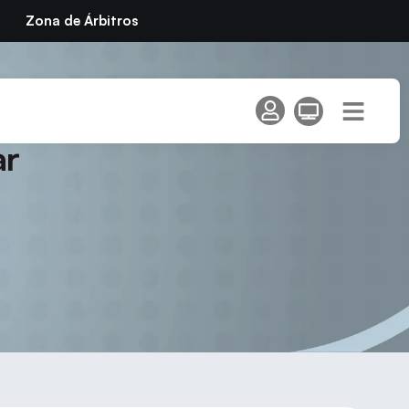
Zona de Árbitros
onato de Madrid
ar