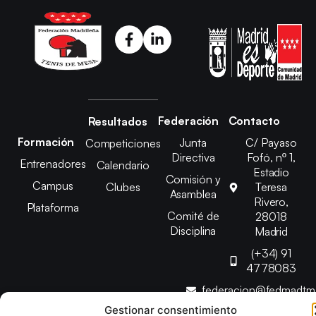
Federación
Contacto
Resultados
Formación
Junta
C/ Payaso
Competiciones
Directiva
Fofó, nº 1,
Entrenadores
Calendario
Estadio
Comisión y
Campus
Clubes
Teresa
Asamblea
Rivero,
Plataforma
Comité de
28018
Disciplina
Madrid
(+34) 91
4778083
federacion@fedmadt
Gestionar consentimiento