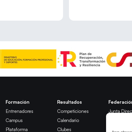
Formación
Resultados
Federació
Entrenadores
Competiciones
Junta Direc
Campus
Calendario
Comisión y
Plataforma
Clubes
Comité de D