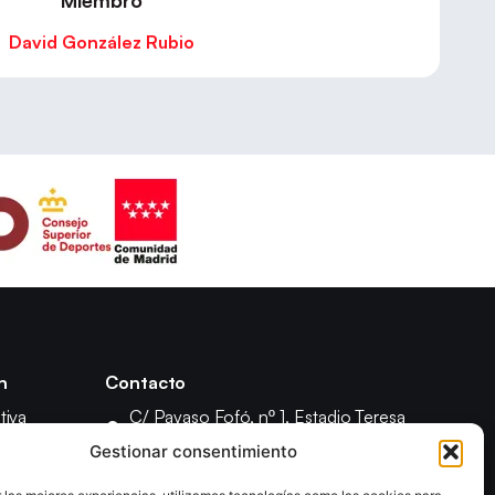
Miembro
David González Rubio
n
Contacto
tiva
C/ Payaso Fofó, nº 1, Estadio Teresa
Rivero, 28018 Madrid
 Asamblea
Gestionar consentimiento
(+34) 91 4778083
isciplina