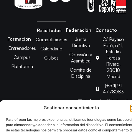
Federación
Contacto
Resultados
Formación
Junta
C/ Payaso
Competiciones
Directiva
Fofó, nº 1,
Entrenadores
Calendario
Estadio
Comisión y
Campus
Clubes
Teresa
Asamblea
Rivero,
Plataforma
Comité de
28018
Disciplina
Madrid
(+34) 91
4778083
federacion@fedmadt
Gestionar consentimiento
Copyright © 2025 Federación Madrileña de Tenis de Mesa |
Para ofrecer las mejores experiencias, utilizamos tecnologías como las cook
para almacenar y/o acceder a la información del dispositivo. El consentimien
Desarrollado por
TOOOLS
de estas tecnologías nos permitirá procesar datos como el comportamiento 