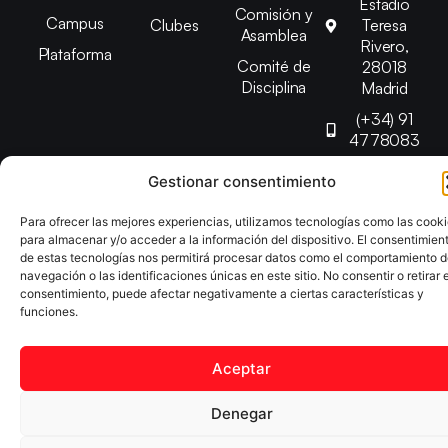
Estadio
Comisión y
Campus
Clubes
Teresa
Asamblea
Rivero,
Plataforma
Comité de
28018
Disciplina
Madrid
(+34) 91
4778083
federacion@fedmadt
Gestionar consentimiento
Para ofrecer las mejores experiencias, utilizamos tecnologías como las cook
Copyright © 2025 Federación Madrileña de Tenis de Mesa |
para almacenar y/o acceder a la información del dispositivo. El consentimien
Desarrollado por
TOOOLS
de estas tecnologías nos permitirá procesar datos como el comportamiento 
navegación o las identificaciones únicas en este sitio. No consentir o retirar e
consentimiento, puede afectar negativamente a ciertas características y
Aviso Legal
Política de Cookies
Política de Privacidad
funciones.
Declaración de Accesibilidad
Aceptar
Denegar