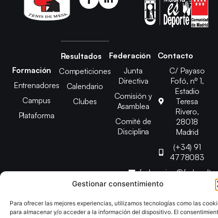
Federación
Contacto
Resultados
Formación
Junta
C/ Payaso
Competiciones
Directiva
Fofó, nº 1,
Entrenadores
Calendario
Estadio
Comisión y
Campus
Clubes
Teresa
Asamblea
Rivero,
Plataforma
Comité de
28018
Disciplina
Madrid
(+34) 91
4778083
federacion@fedmadt
Gestionar consentimiento
Copyright © 2025 Federación Madrileña de Tenis de Mesa |
Para ofrecer las mejores experiencias, utilizamos tecnologías como las cook
Desarrollado por
TOOOLS
para almacenar y/o acceder a la información del dispositivo. El consentimien