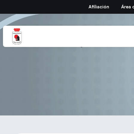
Afiliación
Área 
VIII Open Circ