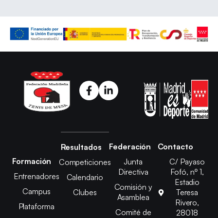
Federación
Contacto
Resultados
Formación
Junta
C/ Payaso
Competiciones
Directiva
Fofó, nº 1,
Entrenadores
Calendario
Estadio
Comisión y
Campus
Clubes
Teresa
Asamblea
Rivero,
Plataforma
Comité de
28018