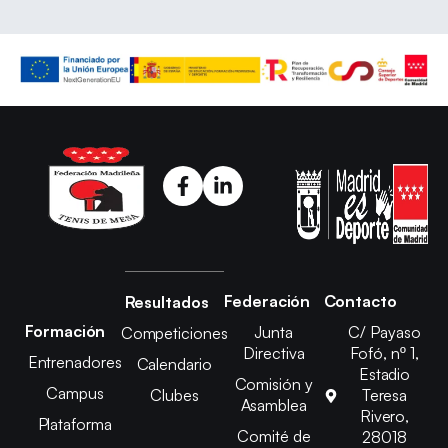
Federación
Contacto
Resultados
Formación
Junta
C/ Payaso
Competiciones
Directiva
Fofó, nº 1,
Entrenadores
Calendario
Estadio
Comisión y
Campus
Clubes
Teresa
Asamblea
Rivero,
Plataforma
Comité de
28018