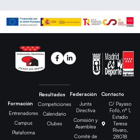
Federación
Contacto
Resultados
Formación
Junta
C/ Payaso
Competiciones
Directiva
Fofó, nº 1,
Entrenadores
Calendario
Estadio
Comisión y
Campus
Clubes
Teresa
Asamblea
Rivero,
Plataforma
Comité de
28018