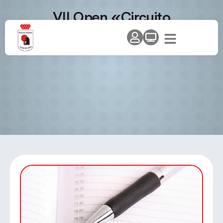
VII Open «Circuito
Comunidad» – Open de
Guadarrama – Categorías