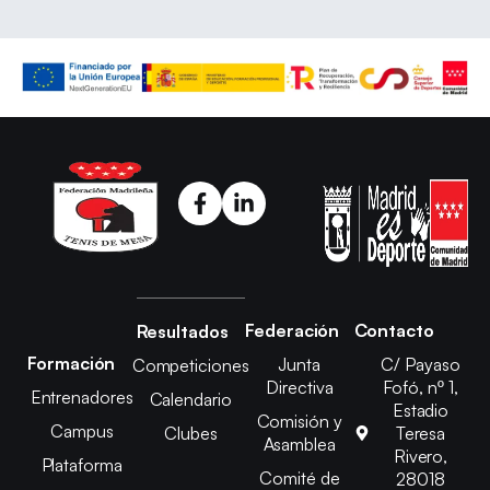
Federación
Contacto
Resultados
Formación
Junta
C/ Payaso
Competiciones
Directiva
Fofó, nº 1,
Entrenadores
Calendario
Estadio
Comisión y
Campus
Clubes
Teresa
Asamblea
Rivero,
Plataforma
Comité de
28018