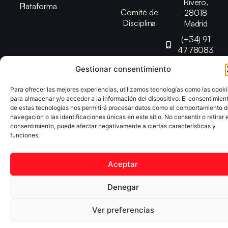
Rivero,
Plataforma
Comité de
28018
Disciplina
Madrid
(+34) 91
4778083
federacion@fedmadt
Gestionar consentimiento
Para ofrecer las mejores experiencias, utilizamos tecnologías como las cook
Copyright © 2025 Federación Madrileña de Tenis de Mesa |
para almacenar y/o acceder a la información del dispositivo. El consentimien
Desarrollado por
TOOOLS
de estas tecnologías nos permitirá procesar datos como el comportamiento 
navegación o las identificaciones únicas en este sitio. No consentir o retirar e
consentimiento, puede afectar negativamente a ciertas características y
Aviso Legal
Política de Cookies
Política de Privacidad
funciones.
Declaración de Accesibilidad
Aceptar
Denegar
Ver preferencias