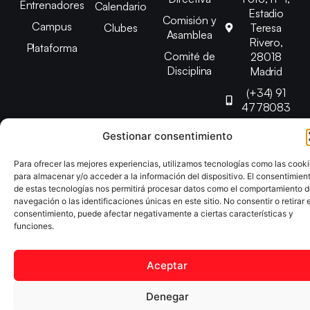
Entrenadores
Calendario
Estadio
Comisión y
Campus
Clubes
Teresa
Asamblea
Rivero,
Plataforma
Comité de
28018
Disciplina
Madrid
(+34) 91
4778083
federacion@fedmadt
Gestionar consentimiento
Para ofrecer las mejores experiencias, utilizamos tecnologías como las cook
Copyright © 2025 Federación Madrileña de Tenis de Mesa |
para almacenar y/o acceder a la información del dispositivo. El consentimien
Desarrollado por
TOOOLS
de estas tecnologías nos permitirá procesar datos como el comportamiento 
navegación o las identificaciones únicas en este sitio. No consentir o retirar e
consentimiento, puede afectar negativamente a ciertas características y
Aviso Legal
Política de Cookies
Política de Privacidad
funciones.
Declaración de Accesibilidad
Aceptar
Denegar