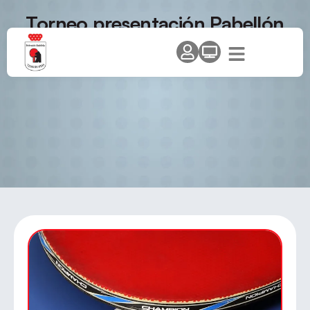
Torneo presentación Pabellón
«Vicente del Bosque»