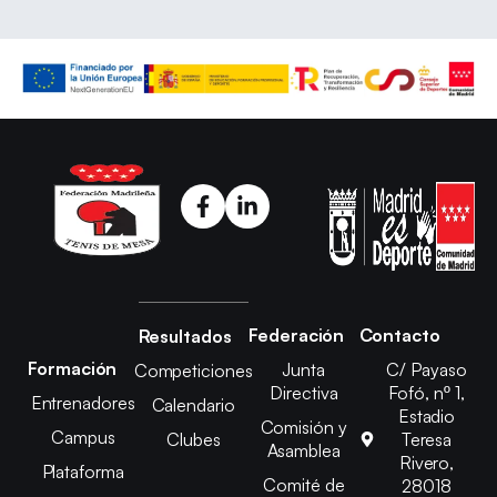
Federación
Contacto
Resultados
Formación
Junta
C/ Payaso
Competiciones
Directiva
Fofó, nº 1,
Entrenadores
Calendario
Estadio
Comisión y
Campus
Clubes
Teresa
Asamblea
Rivero,
Plataforma
Comité de
28018