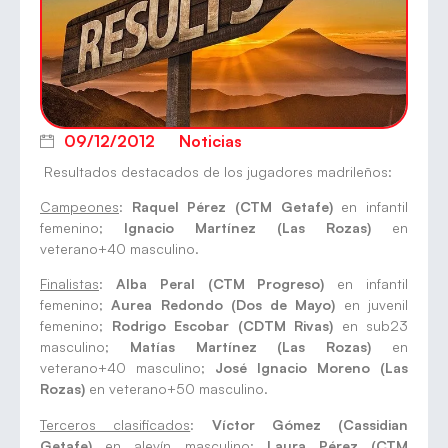
09/12/2012
Noticias
Resultados destacados de los jugadores madrileños:
Campeones
:
Raquel Pérez (CTM Getafe)
en infantil
femenino;
Ignacio Martínez (Las Rozas)
en
veterano+40 masculino.
Finalistas
:
Alba Peral (CTM Progreso)
en infantil
femenino;
Aurea Redondo (Dos de Mayo)
en juvenil
femenino;
Rodrigo Escobar (CDTM Rivas)
en sub23
masculino;
Matías Martínez (Las Rozas)
en
veterano+40 masculino;
José Ignacio Moreno (Las
Rozas)
en veterano+50 masculino.
Terceros clasificados
:
Víctor Gómez (Cassidian
Getafe)
en alevín masculino;
Laura Pérez (CTM