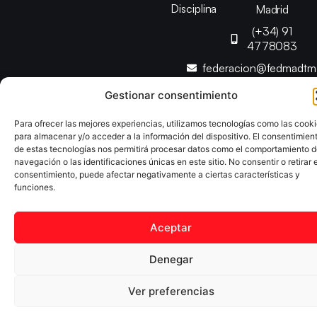
Disciplina
Madrid
(+34) 91
4778083
federacion@fedmadt
Gestionar consentimiento
Copyright © 2025 Federación Madrileña de Tenis de Mesa |
Para ofrecer las mejores experiencias, utilizamos tecnologías como las cook
Desarrollado por
TOOOLS
para almacenar y/o acceder a la información del dispositivo. El consentimien
de estas tecnologías nos permitirá procesar datos como el comportamiento 
navegación o las identificaciones únicas en este sitio. No consentir o retirar e
Aviso Legal
Política de Cookies
Política de Privacidad
consentimiento, puede afectar negativamente a ciertas características y
Declaración de Accesibilidad
funciones.
Aceptar
Denegar
Ver preferencias