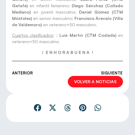
Getafe)
en infantil femenino;
Diego Sánchez (Collado
Mediano)
en juvenil masculino;
Daniel Gómez (CTM
Móstoles)
en senior masculino;
Francisco Árevalo (Villa
de Valdemoro)
en veterano+50 masculino.
Cuartos clasificados
: ;
Luis Martín (CTM Coslada)
en
veterano+50 masculino.
¡ E N H O R A B U E N A !
ANTERIOR
SIGUIENTE
VOLVER A NOTICIAS