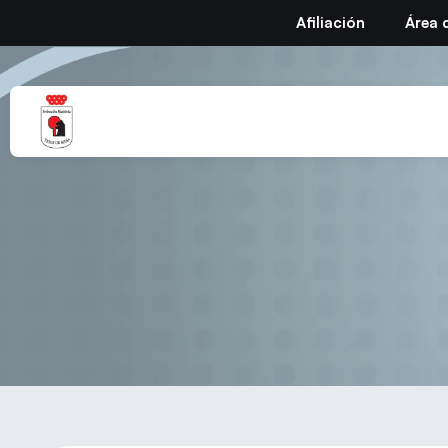
Afiliación
Área 
II