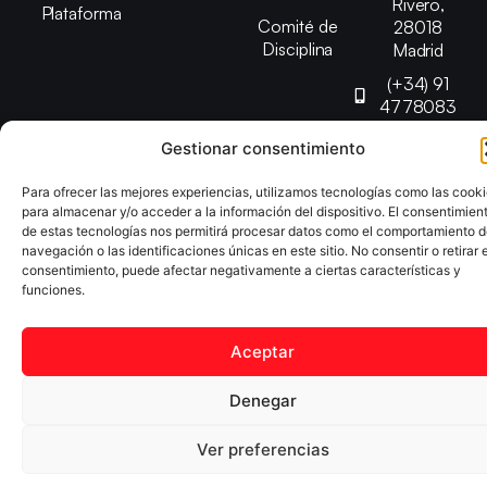
Rivero,
Plataforma
Comité de
28018
Disciplina
Madrid
(+34) 91
4778083
federacion@fedmadt
Gestionar consentimiento
Para ofrecer las mejores experiencias, utilizamos tecnologías como las cook
Copyright © 2025 Federación Madrileña de Tenis de Mesa |
para almacenar y/o acceder a la información del dispositivo. El consentimien
Desarrollado por
TOOOLS
de estas tecnologías nos permitirá procesar datos como el comportamiento 
navegación o las identificaciones únicas en este sitio. No consentir o retirar e
consentimiento, puede afectar negativamente a ciertas características y
Aviso Legal
Política de Cookies
Política de Privacidad
funciones.
Declaración de Accesibilidad
Aceptar
Denegar
Ver preferencias