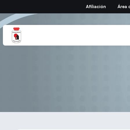
Afiliación
Área 
Alek