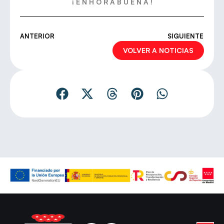
¡ E N H O R A B U E N A !
ANTERIOR
SIGUIENTE
VOLVER A NOTICIAS