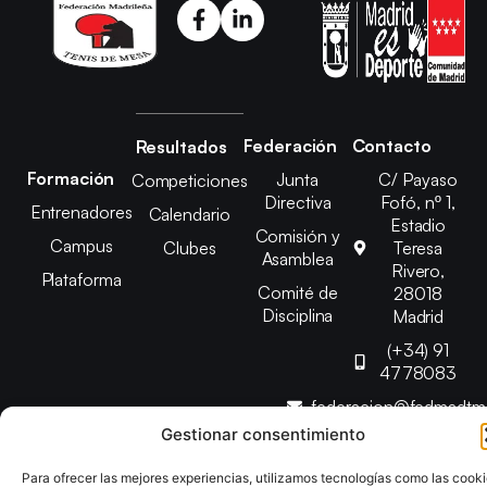
Federación
Contacto
Resultados
Formación
Junta
C/ Payaso
Competiciones
Directiva
Fofó, nº 1,
Entrenadores
Calendario
Estadio
Comisión y
Campus
Clubes
Teresa
Asamblea
Rivero,
Plataforma
Comité de
28018
Disciplina
Madrid
(+34) 91
4778083
federacion@fedmadt
Gestionar consentimiento
Copyright © 2025 Federación Madrileña de Tenis de Mesa |
Para ofrecer las mejores experiencias, utilizamos tecnologías como las cook