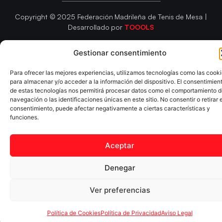
Copyright © 2025 Federación Madrileña de Tenis de Mesa |
Desarrollado por
TOOOLS
Gestionar consentimiento
Aviso Legal
Política de Cookies
Política de Privacidad
Declaración de Accesibilidad
Para ofrecer las mejores experiencias, utilizamos tecnologías como las cook
para almacenar y/o acceder a la información del dispositivo. El consentimien
de estas tecnologías nos permitirá procesar datos como el comportamiento 
navegación o las identificaciones únicas en este sitio. No consentir o retirar e
consentimiento, puede afectar negativamente a ciertas características y
funciones.
Aceptar
Denegar
Ver preferencias
Política de Cookies
Política de Privacidad
Aviso Legal