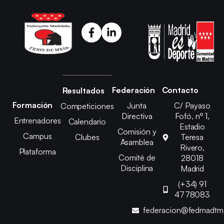
Federación
Contacto
Resultados
Formación
Junta
C/ Payaso
Competiciones
Directiva
Fofó, nº 1,
Entrenadores
Calendario
Estadio
Comisión y
Campus
Clubes
Teresa
Asamblea
Rivero,
Plataforma
Comité de
28018
Disciplina
Madrid
(+34) 91
4778083
federacion@fedmadt