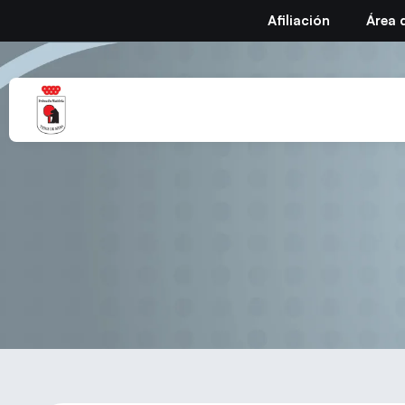
Afiliación
Área 
In