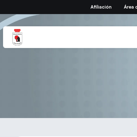
Afiliación
Área 
Cal