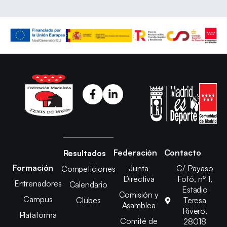
Federación
Contacto
Resultados
Formación
Junta
C/ Payaso
Competiciones
Directiva
Fofó, nº 1,
Entrenadores
Calendario
Estadio
Comisión y
Campus
Clubes
Teresa
Asamblea
Rivero,
Plataforma
Comité de
28018