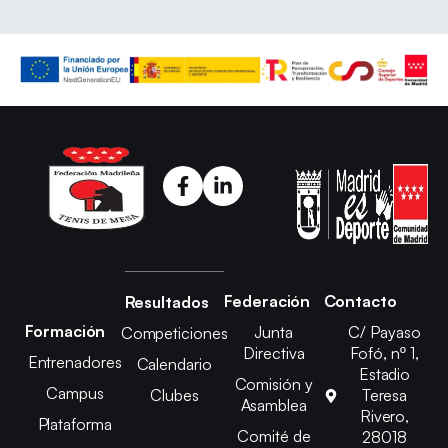
Federación
Contacto
Resultados
Formación
Junta
C/ Payaso
Competiciones
Directiva
Fofó, nº 1,
Entrenadores
Calendario
Estadio
Comisión y
Campus
Clubes
Teresa
Asamblea
Rivero,
Plataforma
Comité de
28018