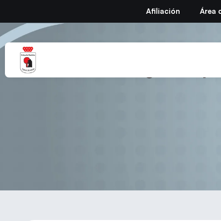
Afiliación
Área 
XXXIII Juegos Depo