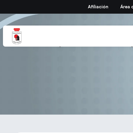
Afiliación
Área 
XII Campeonato de Es