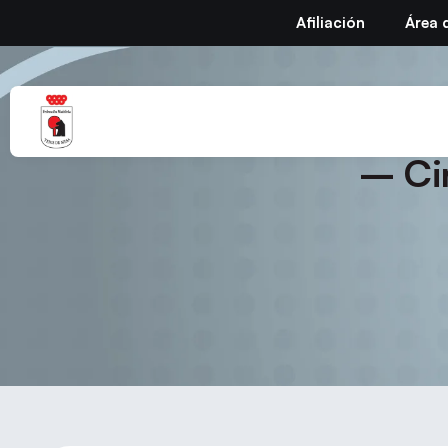
Afiliación
Área 
XI Torneo Internacion
– Ci