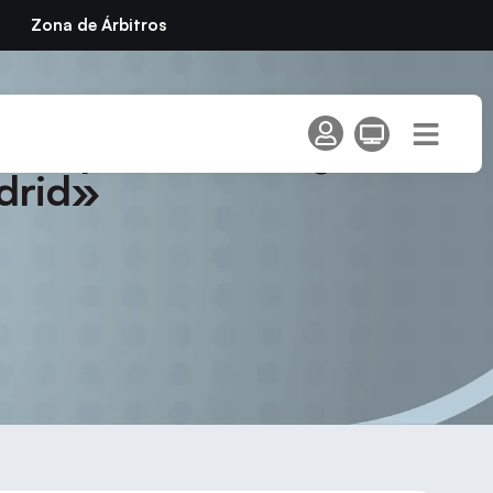
Zona de Árbitros
– I Open de Categorías
drid»