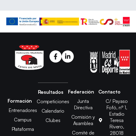
Federación
Contacto
Resultados
Formación
Junta
C/ Payaso
Competiciones
Directiva
Fofó, nº 1,
Entrenadores
Calendario
Estadio
Comisión y
Campus
Clubes
Teresa
Asamblea
Rivero,
Plataforma
Comité de
28018