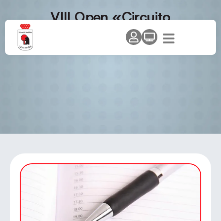
VIII Open «Circuito
Comunidad» – I Open Ciudad
de Alcalá – Categorías