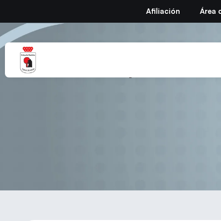
Afiliación
Área 
VII Open Circu