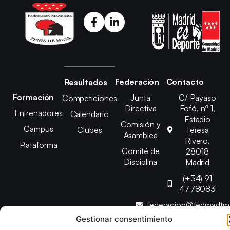
Federación
Contacto
Resultados
Formación
Junta
C/ Payaso
Competiciones
Directiva
Fofó, nº 1,
Entrenadores
Calendario
Estadio
Comisión y
Campus
Clubes
Teresa
Asamblea
Rivero,
Plataforma
Comité de
28018
Disciplina
Madrid
(+34) 91
4778083
federacion@fedmadt
Gestionar consentimiento