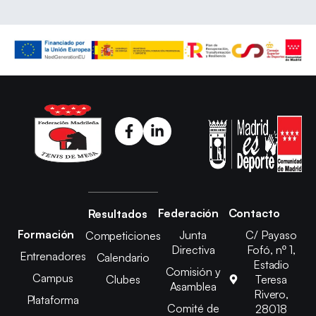
Federación
Contacto
Resultados
Formación
Junta
C/ Payaso
Competiciones
Directiva
Fofó, nº 1,
Entrenadores
Calendario
Estadio
Comisión y
Campus
Clubes
Teresa
Asamblea
Rivero,
Plataforma
Comité de
28018