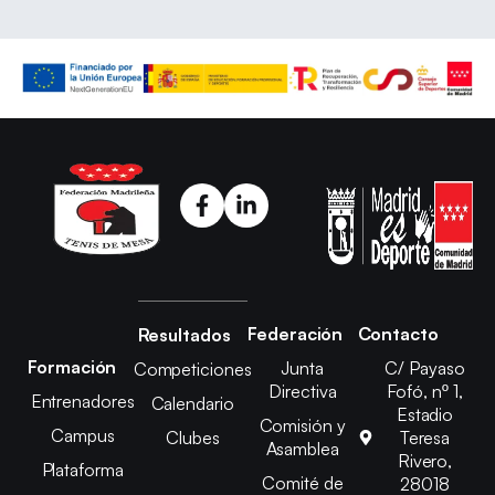
Federación
Contacto
Resultados
Formación
Junta
C/ Payaso
Competiciones
Directiva
Fofó, nº 1,
Entrenadores
Calendario
Estadio
Comisión y
Campus
Clubes
Teresa
Asamblea
Rivero,
Plataforma
Comité de
28018