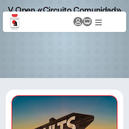
V Open «Circuito Comunidad»
– Open de Moralzarzal –
Categorías