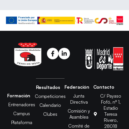
Federación
Contacto
Resultados
Formación
Junta
C/ Payaso
Competiciones
Directiva
Fofó, nº 1,
Entrenadores
Calendario
Estadio
Comisión y
Campus
Clubes
Teresa
Asamblea
Rivero,
Plataforma
Comité de
28018