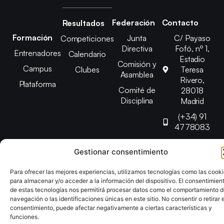
Federación
Contacto
Resultados
Formación
Junta
C/ Payaso
Competiciones
Directiva
Fofó, nº 1,
Entrenadores
Calendario
Estadio
Comisión y
Campus
Clubes
Teresa
Asamblea
Rivero,
Plataforma
Comité de
28018
Disciplina
Madrid
(+34) 91
4778083
federacion@fedmadt
Gestionar consentimiento
Para ofrecer las mejores experiencias, utilizamos tecnologías como las cook
Copyright © 2025 Federación Madrileña de Tenis de Mesa |
para almacenar y/o acceder a la información del dispositivo. El consentimien
Desarrollado por
TOOOLS
de estas tecnologías nos permitirá procesar datos como el comportamiento 
navegación o las identificaciones únicas en este sitio. No consentir o retirar e
consentimiento, puede afectar negativamente a ciertas características y
Aviso Legal
Política de Cookies
Política de Privacidad
funciones.
Declaración de Accesibilidad