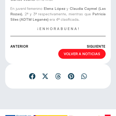
En juvenil femenino
Elena López
y
Claudia Caymel (Las
Rozas)
, 2ª y 3ª respectivamente, mientras que
Patricia
Siles (ADTM Leganés)
era 4ª clasificada.
¡ E N H O R A B U E N A !
ANTERIOR
SIGUIENTE
VOLVER A NOTICIAS