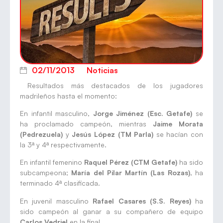
02/11/2013
Noticias
Resultados más destacados de los jugadores
madrileños hasta el momento:
En infantil masculino,
Jorge Jiménez (Esc. Getafe)
se
ha proclamado campeón, mientras
Jaime Morata
(Pedrezuela)
y
Jesús López (TM
Parla)
se hacían con
la 3ª y 4ª respectivamente.
En infantil femenino
Raquel Pérez (CTM Getafe)
ha sido
subcampeona;
María del Pilar Martín (Las Rozas)
, ha
terminado 4ª clasificada.
En juvenil masculino
Rafael Casares (S.S. Reyes)
ha
sido campeón al ganar a su compañero de equipo
Carlos Vedriel
en la final.