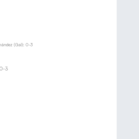
nández (Gal): 0-3
 0-3