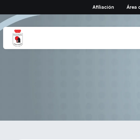
Afiliación
Área 
Torneo 