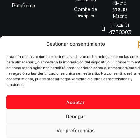
Rivero,
Plataforma
Comité de
28018
Disciplina
Madrid
(+34) 91
4778083
federacion@fedmadt
Gestionar consentimiento
Para ofrecer las mejores experiencias, utilizamos tecnologías como las cook
Copyright © 2025 Federación Madrileña de Tenis de Mesa |
para almacenar y/o acceder a la información del dispositivo. El consentimien
Desarrollado por
TOOOLS
de estas tecnologías nos permitirá procesar datos como el comportamiento 
navegación o las identificaciones únicas en este sitio. No consentir o retirar e
consentimiento, puede afectar negativamente a ciertas características y
funciones.
Aviso Legal
Política de Cookies
Política de Privacidad
Declaración de Accesibilidad
Aceptar
Denegar
Ver preferencias