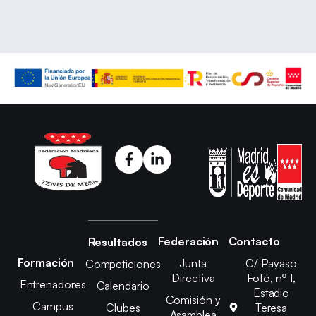
Federación
Contacto
Resultados
Formación
Junta
C/ Payaso
Competiciones
Directiva
Fofó, nº 1,
Entrenadores
Calendario
Estadio
Comisión y
Campus
Clubes
Teresa
Asamblea