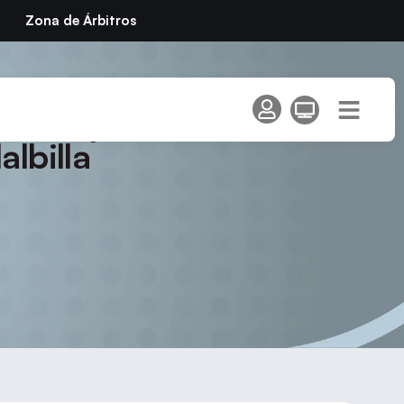
Zona de Árbitros
 II Open Circuito
lbilla