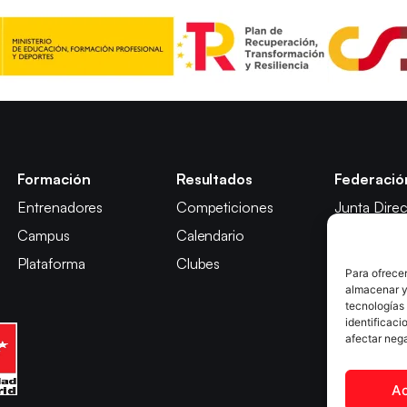
Formación
Resultados
Federació
Entrenadores
Competiciones
Junta Direc
Campus
Calendario
Comisión y
Plataforma
Clubes
Comité de D
Para ofrecer
almacenar y/
tecnologías
identificaci
afectar nega
A