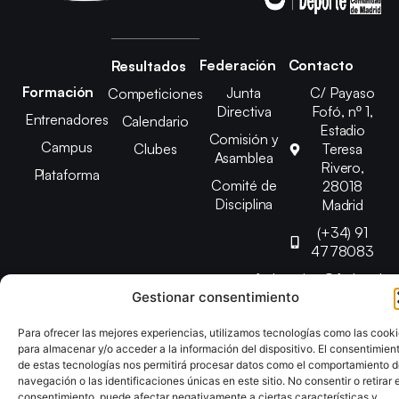
Federación
Contacto
Resultados
Formación
Junta
C/ Payaso
Competiciones
Directiva
Fofó, nº 1,
Entrenadores
Calendario
Estadio
Comisión y
Campus
Clubes
Teresa
Asamblea
Rivero,
Plataforma
Comité de
28018
Disciplina
Madrid
(+34) 91
4778083
federacion@fedmadt
Gestionar consentimiento
Para ofrecer las mejores experiencias, utilizamos tecnologías como las cook
Copyright © 2025 Federación Madrileña de Tenis de Mesa |
para almacenar y/o acceder a la información del dispositivo. El consentimien
Desarrollado por
TOOOLS
de estas tecnologías nos permitirá procesar datos como el comportamiento 
navegación o las identificaciones únicas en este sitio. No consentir o retirar e
consentimiento, puede afectar negativamente a ciertas características y