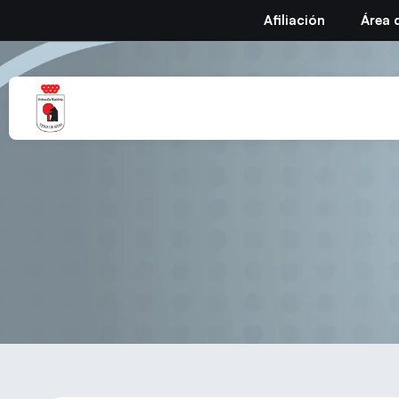
Afiliación
Área 
Seminario «PREVEN