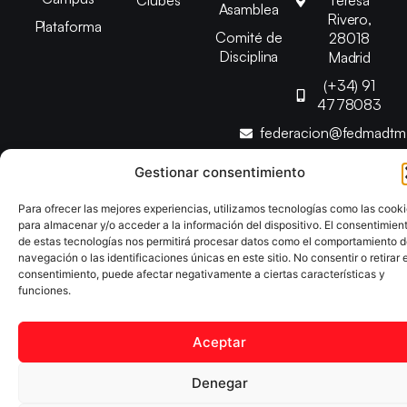
Clubes
Teresa
Asamblea
Rivero,
Plataforma
Comité de
28018
Disciplina
Madrid
(+34) 91
4778083
federacion@fedmadt
Gestionar consentimiento
Copyright © 2025 Federación Madrileña de Tenis de Mesa |
Desarrollado por
TOOOLS
Para ofrecer las mejores experiencias, utilizamos tecnologías como las cook
para almacenar y/o acceder a la información del dispositivo. El consentimien
de estas tecnologías nos permitirá procesar datos como el comportamiento 
Aviso Legal
Política de Cookies
Política de Privacidad
navegación o las identificaciones únicas en este sitio. No consentir o retirar e
consentimiento, puede afectar negativamente a ciertas características y
Declaración de Accesibilidad
funciones.
Aceptar
Denegar