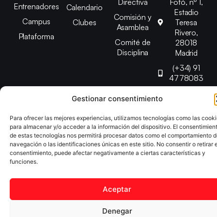
Directiva
Fofó, nº 1,
Entrenadores
Calendario
Estadio
Comisión y
Campus
Clubes
Teresa
Asamblea
Rivero,
Plataforma
Comité de
28018
Disciplina
Madrid
(+34) 91
4778083
federacion@fedmadt
Gestionar consentimiento
Para ofrecer las mejores experiencias, utilizamos tecnologías como las cook
Copyright © 2025 Federación Madrileña de Tenis de Mesa |
para almacenar y/o acceder a la información del dispositivo. El consentimien
Desarrollado por
TOOOLS
de estas tecnologías nos permitirá procesar datos como el comportamiento 
navegación o las identificaciones únicas en este sitio. No consentir o retirar e
consentimiento, puede afectar negativamente a ciertas características y
Aviso Legal
Política de Cookies
Política de Privacidad
funciones.
Declaración de Accesibilidad
Aceptar
Denegar