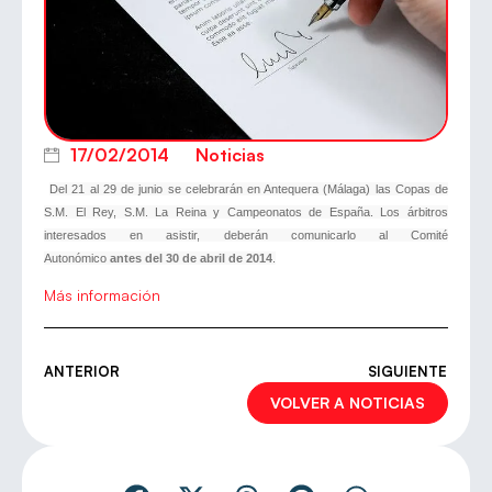
17/02/2014
Noticias
Del 21 al 29 de junio se celebrarán en Antequera (Málaga) las Copas de
S.M. El Rey, S.M. La Reina y Campeonatos de España. Los árbitros
interesados en asistir, deberán comunicarlo al Comité
Autonómico
antes
del 30 de abril de 2014
.
Más información
ANTERIOR
SIGUIENTE
VOLVER A NOTICIAS