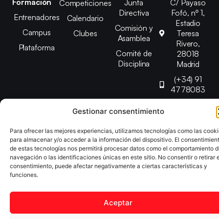
Formación
Junta
C/ Payaso
Competiciones
Directiva
Fofó, nº 1,
Entrenadores
Calendario
Estadio
Comisión y
Campus
Clubes
Teresa
Asamblea
Rivero,
Plataforma
Comité de
28018
Disciplina
Madrid
(+34) 91
4778083
federacion@fedmadt
Gestionar consentimiento
Para ofrecer las mejores experiencias, utilizamos tecnologías como las cook
Copyright © 2025 Federación Madrileña de Tenis de Mesa |
para almacenar y/o acceder a la información del dispositivo. El consentimien
Desarrollado por
TOOOLS
de estas tecnologías nos permitirá procesar datos como el comportamiento 
navegación o las identificaciones únicas en este sitio. No consentir o retirar e
consentimiento, puede afectar negativamente a ciertas características y
Aviso Legal
Política de Cookies
Política de Privacidad
funciones.
Declaración de Accesibilidad
Aceptar