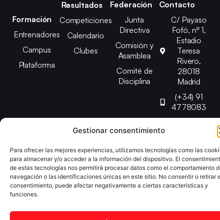
Federación
Contacto
Resultados
Formación
Junta
C/ Payaso
Competiciones
Directiva
Fofó, nº 1,
Entrenadores
Calendario
Estadio
Comisión y
Campus
Clubes
Teresa
Asamblea
Rivero,
Plataforma
Comité de
28018
Disciplina
Madrid
(+34) 91
4778083
federacion@fedmadt
Gestionar consentimiento
Para ofrecer las mejores experiencias, utilizamos tecnologías como las cook
Copyright © 2025 Federación Madrileña de Tenis de Mesa |
para almacenar y/o acceder a la información del dispositivo. El consentimien
Desarrollado por
TOOOLS
de estas tecnologías nos permitirá procesar datos como el comportamiento 
navegación o las identificaciones únicas en este sitio. No consentir o retirar e
consentimiento, puede afectar negativamente a ciertas características y
Aviso Legal
Política de Cookies
Política de Privacidad
funciones.
Declaración de Accesibilidad