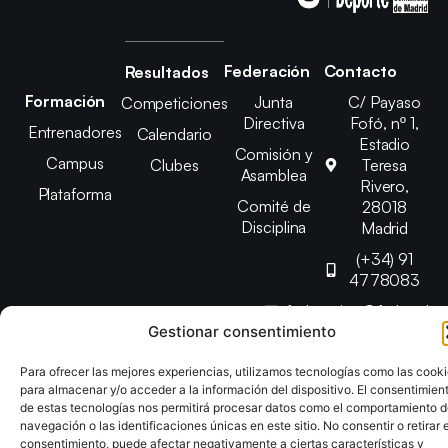
Federación
Contacto
Resultados
Formación
Junta
C/ Payaso
Competiciones
Directiva
Fofó, nº 1,
Entrenadores
Calendario
Estadio
Comisión y
Campus
Clubes
Teresa
Asamblea
Rivero,
Plataforma
Comité de
28018
Disciplina
Madrid
(+34) 91
4778083
federacion@fedmadt
Gestionar consentimiento
Copyright © 2025 Federación Madrileña de Tenis de Mesa |
Para ofrecer las mejores experiencias, utilizamos tecnologías como las cook
para almacenar y/o acceder a la información del dispositivo. El consentimien
Desarrollado por
TOOOLS
de estas tecnologías nos permitirá procesar datos como el comportamiento 
navegación o las identificaciones únicas en este sitio. No consentir o retirar e
consentimiento, puede afectar negativamente a ciertas características y