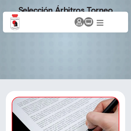
Selección Árbitros Torneo
Nacional Clasificatorio (repesca)
y Top Estatal Jóvenes