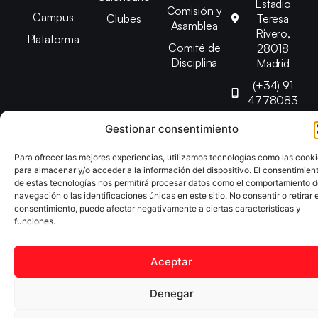
Estadio
Comisión y
Campus
Clubes
Teresa
Asamblea
Rivero,
Plataforma
Comité de
28018
Disciplina
Madrid
(+34) 91
4778083
federacion@fedmadt
Gestionar consentimiento
Para ofrecer las mejores experiencias, utilizamos tecnologías como las cook
Copyright © 2025 Federación Madrileña de Tenis de Mesa |
para almacenar y/o acceder a la información del dispositivo. El consentimien
Desarrollado por
TOOOLS
de estas tecnologías nos permitirá procesar datos como el comportamiento 
navegación o las identificaciones únicas en este sitio. No consentir o retirar e
consentimiento, puede afectar negativamente a ciertas características y
Aviso Legal
Política de Cookies
Política de Privacidad
funciones.
Declaración de Accesibilidad
Aceptar
Denegar