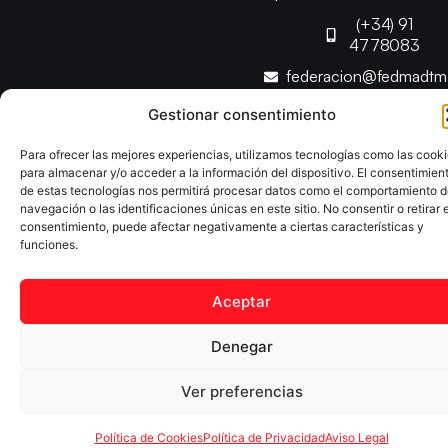
(+34) 91
4778083
federacion@fedmadt
Gestionar consentimiento
Copyright © 2025 Federación Madrileña de Tenis de Mesa |
Para ofrecer las mejores experiencias, utilizamos tecnologías como las cook
Desarrollado por
TOOOLS
para almacenar y/o acceder a la información del dispositivo. El consentimien
de estas tecnologías nos permitirá procesar datos como el comportamiento 
navegación o las identificaciones únicas en este sitio. No consentir o retirar e
Aviso Legal
Política de Cookies
Política de Privacidad
consentimiento, puede afectar negativamente a ciertas características y
Declaración de Accesibilidad
funciones.
Aceptar
Denegar
Ver preferencias
Política de Cookies
Política de Privacidad
Aviso Legal