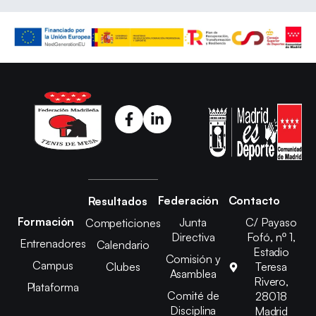
Federación
Contacto
Resultados
Formación
Junta
C/ Payaso
Competiciones
Directiva
Fofó, nº 1,
Entrenadores
Calendario
Estadio
Comisión y
Campus
Clubes
Teresa
Asamblea
Rivero,
Plataforma
Comité de
28018
Disciplina
Madrid