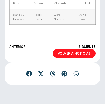
Ruiz
Villasur
Villaverde
Cogolludo
Stanislav
Pedro
Giorgi
María
Nikolaev
Navarro
Nikolaev
Nieto
ANTERIOR
SIGUIENTE
VOLVER A NOTICIAS