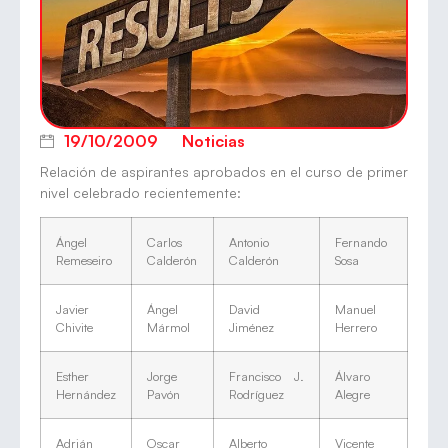
19/10/2009
Noticias
Relación de aspirantes aprobados en el curso de primer
nivel celebrado recientemente:
Ángel
Carlos
Antonio
Fernando
Remeseiro
Calderón
Calderón
Sosa
Javier
Ángel
David
Manuel
Chivite
Mármol
Jiménez
Herrero
Esther
Jorge
Francisco J.
Álvaro
Hernández
Pavón
Rodríguez
Alegre
Adrián
Oscar
Alberto
Vicente