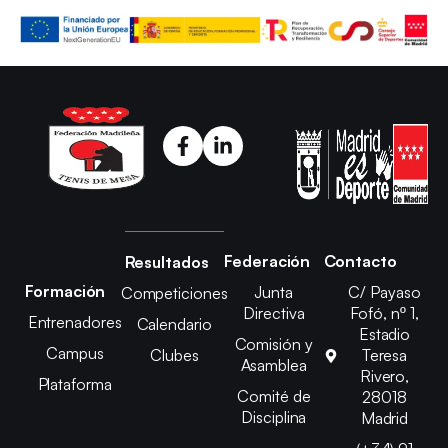
Federación
Contacto
Resultados
Formación
Junta
C/ Payaso
Competiciones
Directiva
Fofó, nº 1,
Entrenadores
Calendario
Estadio
Comisión y
Campus
Clubes
Teresa
Asamblea
Rivero,
Plataforma
Comité de
28018
Disciplina
Madrid