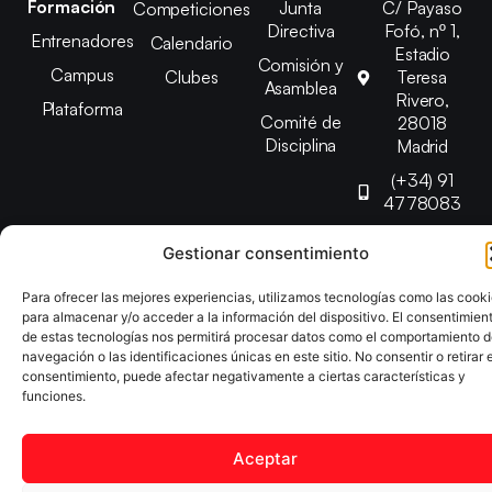
Formación
Junta
C/ Payaso
Competiciones
Directiva
Fofó, nº 1,
Entrenadores
Calendario
Estadio
Comisión y
Campus
Clubes
Teresa
Asamblea
Rivero,
Plataforma
Comité de
28018
Disciplina
Madrid
(+34) 91
4778083
federacion@fedmadt
Gestionar consentimiento
Para ofrecer las mejores experiencias, utilizamos tecnologías como las cook
Copyright © 2025 Federación Madrileña de Tenis de Mesa |
para almacenar y/o acceder a la información del dispositivo. El consentimien
Desarrollado por
TOOOLS
de estas tecnologías nos permitirá procesar datos como el comportamiento 
navegación o las identificaciones únicas en este sitio. No consentir o retirar e
consentimiento, puede afectar negativamente a ciertas características y
Aviso Legal
Política de Cookies
Política de Privacidad
funciones.
Declaración de Accesibilidad
Aceptar